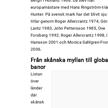
Bergh i Holland 1968. Då blev han
europamästare med Hans Ringström-tr
Hunter. På svensk mark har det blivit sju
titlar genom Roger Allercrantz 1974, Gö
Lantz 1983, John Pettersson 1985, Ove
Forsberg 1992, Roger Allercrantz 1998, 
Hansson 2001 och Monica Sahlgren-Fro
2006.
Från skånska myllan till globa
banor
Listan
över
länder
där
skånsk