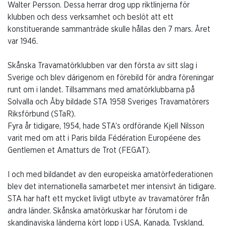
Walter Persson. Dessa herrar drog upp riktlinjerna för
klubben och dess verksamhet och beslöt att ett
konstituerande sammanträde skulle hållas den 7 mars. Året
var 1946.
Skånska Travamatörklubben var den första av sitt slag i
Sverige och blev därigenom en förebild för andra föreningar
runt om i landet. Tillsammans med amatörklubbarna på
Solvalla och Åby bildade STA 1958 Sveriges Travamatörers
Riksförbund (STaR).
Fyra år tidigare, 1954, hade STA’s ordförande Kjell Nilsson
varit med om att i Paris bilda Fédération Européene des
Gentlemen et Amatturs de Trot (FEGAT).
I och med bildandet av den europeiska amatörfederationen
blev det internationella samarbetet mer intensivt än tidigare.
STA har haft ett mycket livligt utbyte av travamatörer från
andra länder. Skånska amatörkuskar har förutom i de
skandinaviska länderna kört lopp i USA, Kanada, Tyskland,