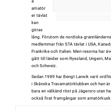
a
amatör
er tävlat
kan
göras
lång. Förutom de nordiska grannländerna
medlemmar från STA tävlat i USA, Kanad
Frankrike och Italien. Men resorna har ä
gått till länder som Ryssland, Ungern, Ma
och Schweiz.
Sedan 1989 har Bengt Larwik varit ordf
i Skånska Travamatörklubben och han är 
bara en välkänd röst på Jägersro utan ha
också firat framgångar som amatörkusk