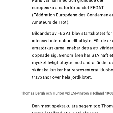
Paris var han med och grundade det
europeiska amatörförbundet FEGAT
(Fédération Européene des Gentlemen e
Amateurs de Trot).
Bildandet av FEGAT blev startskottet för 
intensivt internationellt utbyte. För de s
amatörkuskarna innebar detta att världe
öppnade sig. Genom åren har STA haft et
mycket livligt utbyte med andra länder o
skånska kuskar har representerat klubb
travbanor över hela jordklotet.
Thomas Bergh och Hunter vid EM-vinsten i Holland 1968
Den mest spektakulära segern tog Tho