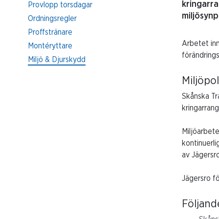
kringarra
Provlopp torsdagar
miljösynp
Ordningsregler
Proffstränare
Arbetet in
Montéryttare
förändrings
Miljö & Djurskydd
Miljöpo
Skånska Tra
kringarrang
Miljöarbet
kontinuerli
av Jägersr
Jägersro fö
Följand