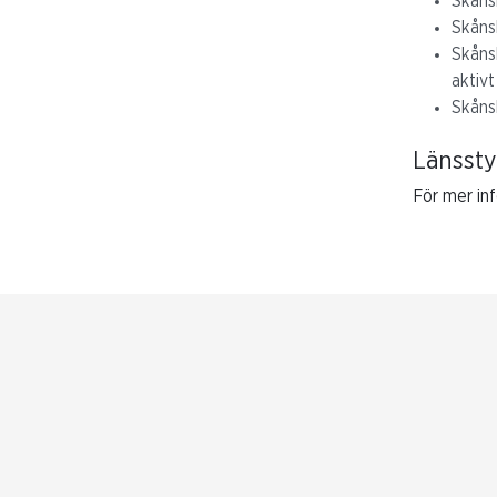
Skånsk
Skåns
Skåns
aktiv
Skåns
Länssty
För mer inf