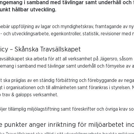
ngemang i samband med tävlingar samt underhåll och fö
unkt hållbar utveckling.
nebär uppföljning av lagar och myndighetskrav, framtagande av ny
- och utvecklingsarbete, egenkontroller, statistik, revisioner med 
licy – Skånska Travsällskapet
vsällskapet ska arbeta för att all verksamhet på Jägersro, såsom 
emang i samband med tävlingar samt underhåll och förnyelse av anlä
et ska präglas av en ständig förbättring och förebyggande av nega
gt i organisationen och till allmänheten samt förankras i styrelsen.
o trav & galopps verksamhet.
ljer tillämplig miljölagstiftning samt föreskrifter och övriga krav 
e punkter anger inriktning för miljöarbetet i