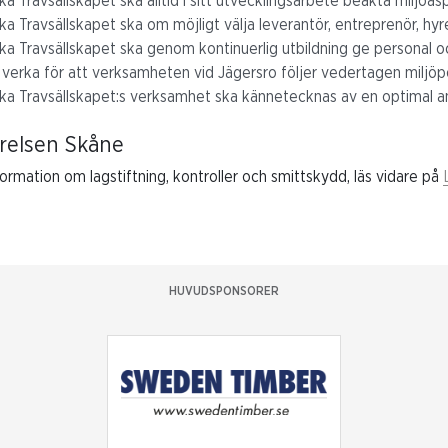
a Travsällskapet ska alltid i sitt utvecklingsarbete beakta miljöa
ka Travsällskapet ska om möjligt välja leverantör, entreprenör, hy
ka Travsällskapet ska genom kontinuerlig utbildning ge personal o
t verka för att verksamheten vid Jägersro följer vedertagen miljö
ka Travsällskapet:s verksamhet ska kännetecknas av en optimal an
relsen Skåne
ormation om lagstiftning, kontroller och smittskydd, läs vidare på
HUVUDSPONSORER