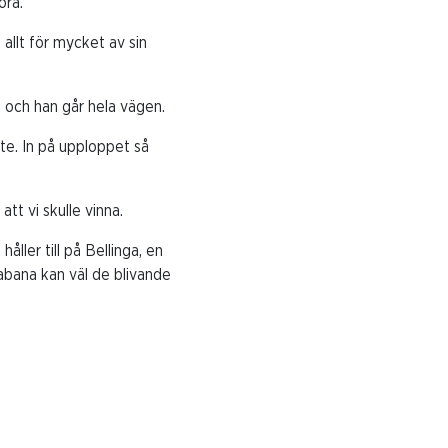
öra.
llt för mycket av sin
g och han går hela vägen.
te. In på upploppet så
tt vi skulle vinna.
ller till på Bellinga, en
abana kan väl de blivande