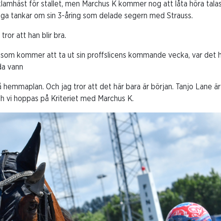
eklamhäst för stallet, men Marchus K kommer nog att låta höra tala
öga tankar om sin 3-åring som delade segern med Strauss.
tror att han blir bra.
, som kommer att ta ut sin proffslicens kommande vecka, var det 
åda vann
å hemmaplan. Och jag tror att det här bara är början. Tanjo Lane är
h vi hoppas på Kriteriet med Marchus K.