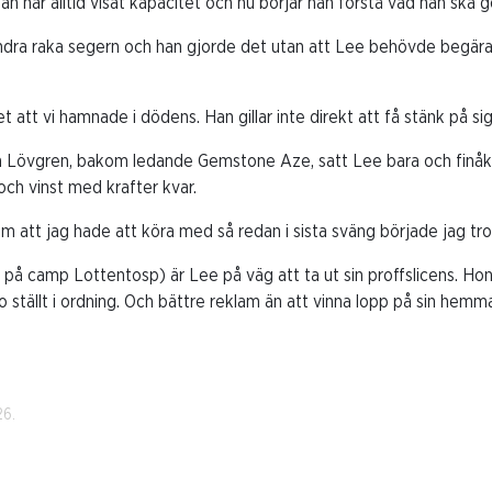
han har alltid visat kapacitet och nu börjar han förstå vad han ska g
dra raka segern och han gjorde det utan att Lee behövde begära a
 att vi hamnade i dödens. Han gillar inte direkt att få stänk på si
kim Lövgren, bakom ledande Gemstone Aze, satt Lee bara och finåk
och vinst med krafter kvar.
 att jag hade att köra med så redan i sista sväng började jag tro a
på camp Lottentosp) är Lee på väg att ta ut sin proffslicens. Hon hå
ställt i ordning. Och bättre reklam än att vinna lopp på sin hemm
26.