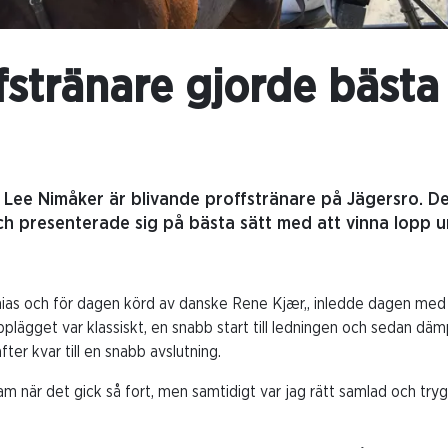
fstränare gjorde bästa
 Lee Nimåker är blivande proffstränare på Jägersro. De 
och presenterade sig på bästa sätt med att vinna lopp
hias och för dagen körd av danske Rene Kjær,, inledde dagen med
Upplägget var klassiskt, en snabb start till ledningen och sedan dä
after kvar till en snabb avslutning.
am när det gick så fort, men samtidigt var jag rätt samlad och tryg