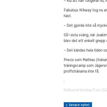
– Kul att han fungerar nu, 
Fabulous N’Away tog nu an
häst.
– Det gjorde inte så mycket
Så i sista sväng, när Joa
blev det ett enkelt grepp 
– Det kändes hela tiden som
Precis som Mathias (tränar 
träningscamp som Jägersro 
proffstränarna inte få.
.
Publicerad torsdag 11 juni 20
Senare nyhet