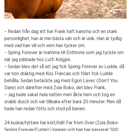
– Redan från dag ett har Frank haft karisma och en stark
personlighet, han är min bästa vän och är unik. Han är tydlig
med vad han vill och vem han tycker om.
– Spring Forever är mamma till Enthrone som jag tyckte om
när jag jobbade hos Lutfi Kolgjini.
– Sedan blev det så att jag fick Spring Forever av Ludde, då
var hon dräktig med Kiss Francais och fölet fick Ludde
behålla. Sedan betäckte jag med Egon Lavec (Don’t You
Dare) och därefter med Zola Boko, det blev Frank.
– Jag hade vakat hela natten men åkte hem och tog en
snabb dusch och var tillbaka efter bara 20 minuter. Men då
hade han redan fötts och stod på benen.
24 kuskar/ryttare har kört/ridit Far from Over (Zola Boko-
Spring Forever/Cumin) i loppen och han har passerat 500