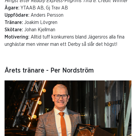
Hingst efter Readly Express-Pilgrims Tina e. Credit Winner
Ägare:
YTAAB AB, Gj Trav AB
Uppfödare:
Anders Persson
Tränare:
Joakim Lövgren
Skötare:
Johan Kjellman
Motivering:
Alltid tuff konkurrens bland Jägersros alla fina
unghästar men vinner man ett Derby så slår det högst!
Årets tränare - Per Nordström