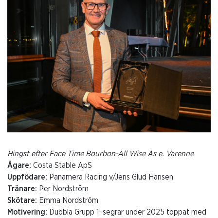
Hingst efter Face Time Bourbon-All Wise As e. Varenne
Ägare:
Costa Stable ApS
Uppfödare:
Panamera Racing v/Jens Glud Hansen
Tränare:
Per Nordström
Skötare:
Emma Nordström
Motivering:
Dubbla Grupp 1–segrar under 2025 toppat med