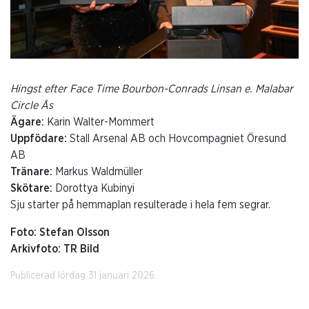
Hingst efter Face Time Bourbon-Conrads Linsan e. Malabar
Circle Ås
Ägare:
Karin Walter-Mommert
Uppfödare:
Stall Arsenal AB och Hovcompagniet Öresund
AB
Tränare:
Markus Waldmüller
Skötare:
Dorottya Kubinyi
Sju starter på hemmaplan resulterade i hela fem segrar.
Foto: Stefan Olsson
Arkivfoto: TR Bild
Publicerad lördag 31 januari 2026.