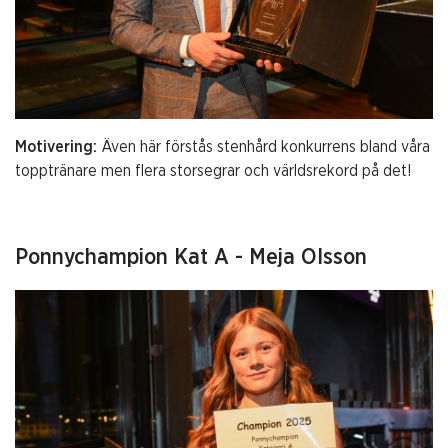
Motivering:
Även här förstås stenhård konkurrens bland våra
topptränare men flera storsegrar och världsrekord på det!
Ponnychampion Kat A - Meja Olsson