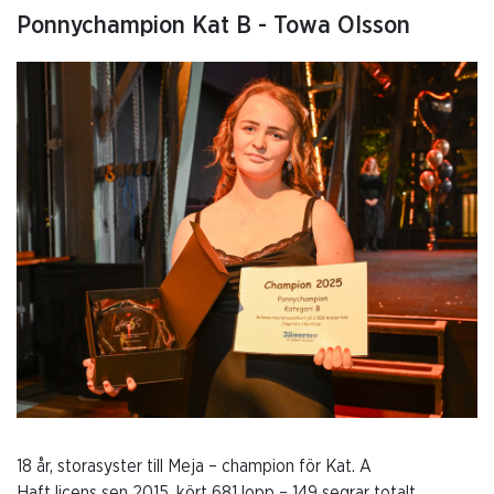
Ponnychampion Kat B - Towa Olsson
18 år, storasyster till Meja – champion för Kat. A
Haft licens sen 2015, kört 681 lopp – 149 segrar totalt.