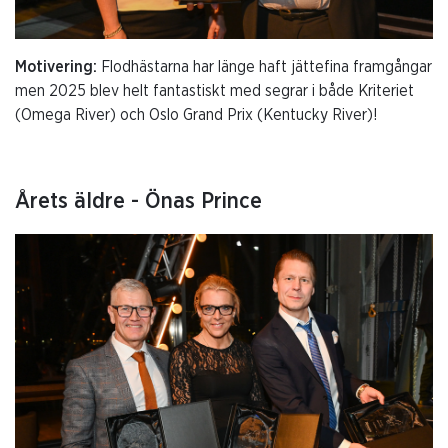
Motivering:
Flodhästarna har länge haft jättefina framgångar
men 2025 blev helt fantastiskt med segrar i både Kriteriet
(Omega River) och Oslo Grand Prix (Kentucky River)!
Årets äldre - Önas Prince