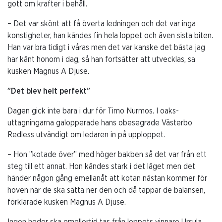
gott om krafter i behåll.
– Det var skönt att få överta ledningen och det var inga
konstigheter, han kändes fin hela loppet och även sista biten.
Han var bra tidigt i våras men det var kanske det bästa jag
har känt honom i dag, så han fortsätter att utvecklas, sa
kusken Magnus A Djuse.
”Det blev helt perfekt”
Dagen gick inte bara i dur för Timo Nurmos. I oaks-
uttagningarna galopperade hans obesegrade Västerbo
Redless utvändigt om ledaren in på upploppet.
– Hon ”kotade över” med höger bakben så det var från ett
steg till ett annat. Hon kändes stark i det läget men det
händer någon gång emellanåt att kotan nästan kommer för
hoven när de ska sätta ner den och då tappar de balansen,
förklarade kusken Magnus A Djuse.
Ingen heder ska emellertid tas från loppets vinnare Ursula,