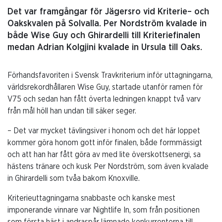
Det var framgångar för Jägersro vid Kriterie– och
Oakskvalen på Solvalla. Per Nordström kvalade in
både Wise Guy och Ghirardelli till Kriteriefinalen
medan Adrian Kolgjini kvalade in Ursula till Oaks.
Förhandsfavoriten i Svensk Travkriterium inför uttagningarna,
världsrekordhållaren Wise Guy, startade utanför ramen för
V75 och sedan han fått överta ledningen knappt två varv
från mål höll han undan till säker seger.
– Det var mycket tävlingsiver i honom och det här loppet
kommer göra honom gott inför finalen, både formmässigt
och att han har fått göra av med lite överskottsenergi, sa
hästens tränare och kusk Per Nordström, som även kvalade
in Ghirardelli som tvåa bakom Knoxville.
Kriterieuttagningarna snabbaste och kanske mest
imponerande vinnare var Nightlife In, som från positionen
som första häst i andraspår lämnade konkurrenterna till