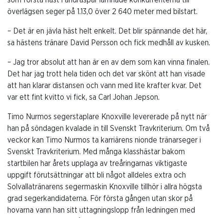
överlägsen seger på 1.13,0 över 2 640 meter med bilstart.
– Det är en jävla häst helt enkelt. Det blir spännande det här,
sa hästens tränare David Persson och fick medhåll av kusken.
– Jag tror absolut att han är en av dem som kan vinna finalen.
Det har jag trott hela tiden och det var skönt att han visade
att han klarar distansen och vann med lite krafter kvar. Det
var ett fint kvitto vi fick, sa Carl Johan Jepson.
Timo Nurmos segerstaplare Knoxville levererade på nytt när
han på söndagen kvalade in till Svenskt Travkriterium. Om två
veckor kan Timo Nurmos ta karriärens nionde tränarseger i
Svenskt Travkriterium. Med många klasshästar bakom
startbilen har årets upplaga av treåringarnas viktigaste
uppgift förutsättningar att bli något alldeles extra och
Solvallatränarens segermaskin Knoxville tillhör i allra högsta
grad segerkandidaterna. För första gången utan skor på
hovarna vann han sitt uttagningslopp från ledningen med