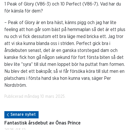
1 Peak of Glory (V86-3) och 10 Perfect (V86-7). Vad har du
för känsla för dem?
– Peak of Glory är en bra häst, känns pigg och jag har lite
feeling att hon går som bäst på hemmaplan så det är ett plus
nu och vi fick dessutom ett bra läge med bricka ett. Jag tror
att vi ska kunna blanda oss i striden. Perfect gick bra i
årsdebuten senast, det är en ganska storstegad dam och
kanske fick hon gå någon sekund för fort första biten så det
blev lite ”syra” till slut men loppet bör ha puttat fram formen.
Nu blev det ett bakspår, så vi får försöka köra till slut men en
platschans i första hand ska hon kunna vara, säger Per
Nordström.
Publicerad måndag 10 mars 2025.
Senare nyhet
Fantastisk årsdebut av Önas Prince