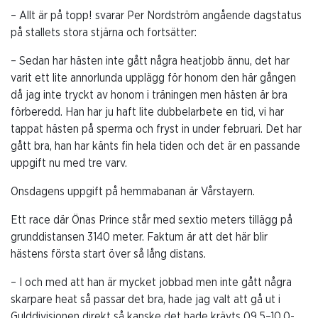
– Allt är på topp! svarar Per Nordström angående dagstatus
på stallets stora stjärna och fortsätter:
– Sedan har hästen inte gått några heatjobb ännu, det har
varit ett lite annorlunda upplägg för honom den här gången
då jag inte tryckt av honom i träningen men hästen är bra
förberedd. Han har ju haft lite dubbelarbete en tid, vi har
tappat hästen på sperma och fryst in under februari. Det har
gått bra, han har känts fin hela tiden och det är en passande
uppgift nu med tre varv.
Onsdagens uppgift på hemmabanan är Vårstayern.
Ett race där Önas Prince står med sextio meters tillägg på
grunddistansen 3140 meter. Faktum är att det här blir
hästens första start över så lång distans.
– I och med att han är mycket jobbad men inte gått några
skarpare heat så passar det bra, hade jag valt att gå ut i
Gulddivisionen direkt så kanske det hade krävts 09,5–10,0-