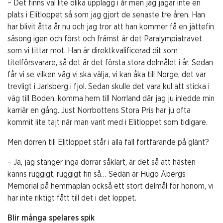
– Det finns väl lite olika upplägg i år men jag jagar inte en
plats i Elitloppet så som jag gjort de senaste tre åren. Han
har blivit åtta år nu och jag tror att han kommer få en jättefin
säsong igen och först och främst är det Paralympiatravet
som vi tittar mot. Han är direktkvalificerad dit som
titelförsvarare, så det är det första stora delmålet i år. Sedan
får vi se vilken väg vi ska välja, vi kan åka till Norge, det var
trevligt i Jarlsberg i fjol. Sedan skulle det vara kul att sticka i
väg till Boden, komma hem till Norrland där jag ju inledde min
karriär en gång. Just Norrbottens Stora Pris har ju ofta
kommit lite tajt när man varit med i Elitloppet som tidigare.
Men dörren till Elitloppet står i alla fall fortfarande på glänt?
– Ja, jag stänger inga dörrar såklart, är det så att hästen
känns ruggigt, ruggigt fin så… Sedan är Hugo Åbergs
Memorial på hemmaplan också ett stort delmål för honom, vi
har inte riktigt fått till det i det loppet.
Blir många spelares spik