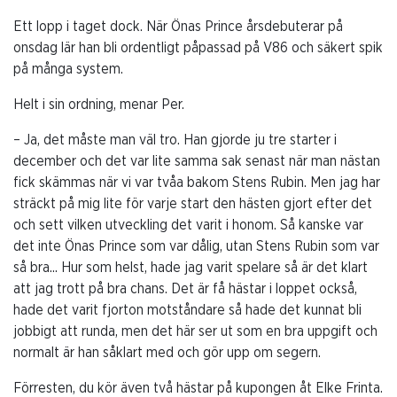
Ett lopp i taget dock. När Önas Prince årsdebuterar på
onsdag lär han bli ordentligt påpassad på V86 och säkert spik
på många system.
Helt i sin ordning, menar Per.
– Ja, det måste man väl tro. Han gjorde ju tre starter i
december och det var lite samma sak senast när man nästan
fick skämmas när vi var tvåa bakom Stens Rubin. Men jag har
sträckt på mig lite för varje start den hästen gjort efter det
och sett vilken utveckling det varit i honom. Så kanske var
det inte Önas Prince som var dålig, utan Stens Rubin som var
så bra... Hur som helst, hade jag varit spelare så är det klart
att jag trott på bra chans. Det är få hästar i loppet också,
hade det varit fjorton motståndare så hade det kunnat bli
jobbigt att runda, men det här ser ut som en bra uppgift och
normalt är han såklart med och gör upp om segern.
Förresten, du kör även två hästar på kupongen åt Elke Frinta.