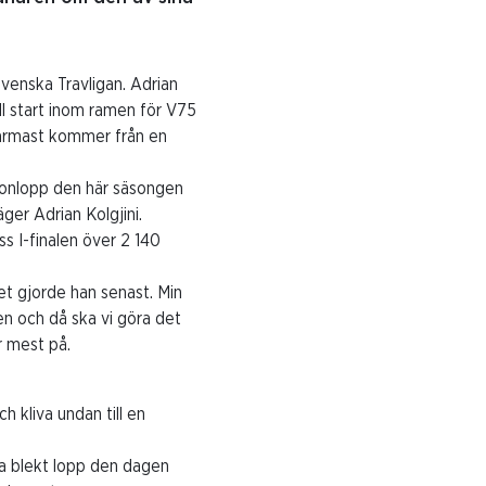
Svenska Travligan. Adrian
ill start inom ramen för V75
 närmast kommer från en
kanonlopp den här säsongen
ger Adrian Kolgjini.
ss I-finalen över 2 140
det gjorde han senast. Min
en och då ska vi göra det
r mest på.
 kliva undan till en
ka blekt lopp den dagen