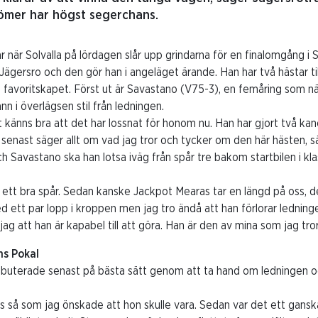
mer har högst segerchans.
r när Solvalla på lördagen slår upp grindarna för en finalomgång i 
 Jägersro och den gör han i angeläget ärande. Han har två hästar t
ra favoritskapet. Först ut är Savastano (V75-3), en femåring som
n i överlägsen stil från ledningen.
 Det känns bra att det har lossnat för honom nu. Han har gjort två 
 senast säger allt om vad jag tror och tycker om den här hästen, sä
ch Savastano ska han lotsa iväg från spår tre bakom startbilen i kla
tt ett bra spår. Sedan kanske Jackpot Mearas tar en längd på oss, 
ed ett par lopp i kroppen men jag tro ändå att han förlorar ledning
ag att han är kapabel till att göra. Han är den av mina som jag tro
ns Pokal
buterade senast på bästa sätt genom att ta hand om ledningen och
cis så som jag önskade att hon skulle vara. Sedan var det ett gans