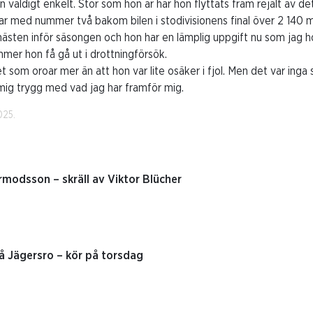
väldigt enkelt. Stor som hon är har hon flyttats fram rejält av de
ar med nummer två bakom bilen i stodivisionens final över 2 140 m
hästen inför säsongen och hon har en lämplig uppgift nu som jag
mmer hon få gå ut i drottningförsök.
t som oroar mer än att hon var lite osäker i fjol. Men det var inga 
mig trygg med vad jag har framför mig.
025.
rmodsson – skräll av Viktor Blücher
på Jägersro – kör på torsdag