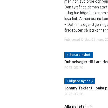
men hon avgjorde och vann 
Den fyraåriga damen start
– Jag har höga tankar om 
lösa fint. Är hon bra nu ko
– Det finns egentligen inge
årsdebuten så jag känner 
Publicerad lördag 29 mars 2
Senare nyhet
Dubbelseger till Lars He
2025-03-29
Tidigare nyhet
Johnny Takter tillbaka 
2025-03-28
Alla nyheter