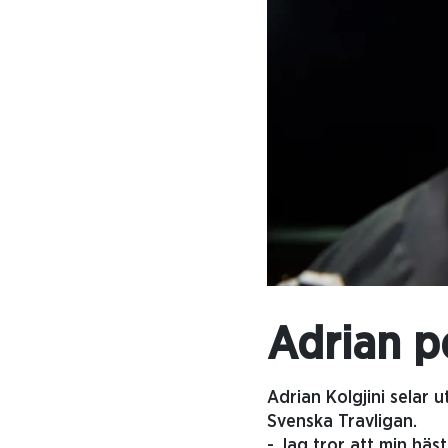
Adrian p
Adrian Kolgjini selar 
Svenska Travligan.
- Jag tror att min hä