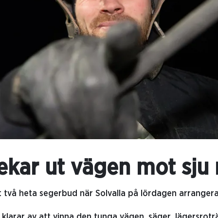
ekar ut vägen mot sju 
ut två heta segerbud när Solvalla på lördagen arrangera
st klarar av att vinna den tunga vägen, säger Jägersrot