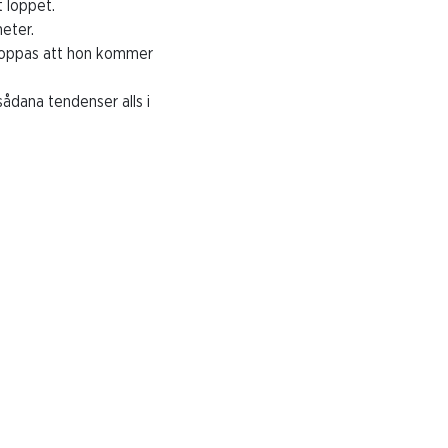
t loppet.
eter.
 hoppas att hon kommer
sådana tendenser alls i