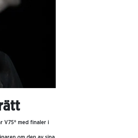
rätt
r V75® med finaler i
ränaren om den av sina