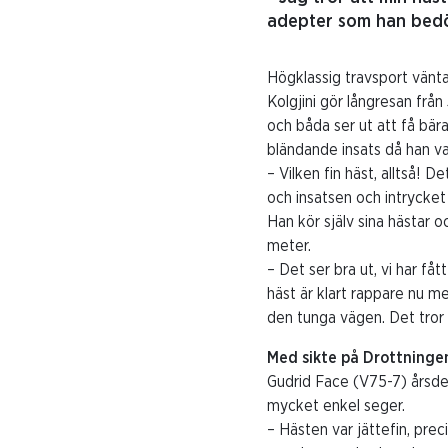
adepter som han bedö
Högklassig travsport vänta
Kolgjini gör långresan från
och båda ser ut att få bä
bländande insats då han van
– Vilken fin häst, alltså!
och insatsen och intrycket
Han kör själv sina hästar o
meter.
– Det ser bra ut, vi har få
häst är klart rappare nu m
den tunga vägen. Det tror j
Med sikte på Drottninge
Gudrid Face (V75-7) årsde
mycket enkel seger.
– Hästen var jättefin, pre