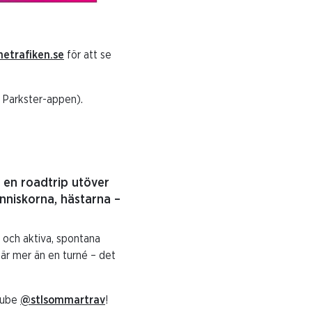
etrafiken.se
för att se
d Parkster-appen).
 en roadtrip utöver
änniskorna, hästarna –
k och aktiva, spontana
 är mer än en turné – det
Tube
@stlsommartrav
!