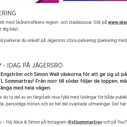
KERING
nkelt med Skånetrafikens region- och stadsbussar. Sök på
www.skan
r dig bäst.
il parkerar du enkelt på Jägersros stora parkering (parkering me
 - IDAG PÅ JÄGERSRO
 Engström och Simon Wall väskorna för att ge sig ut på
L Sommartrav! Från norr till söder följer de loppen, m
 hänga med hela vägen.
r du ta del av en färgstark resa fylld med tävlingar för både publi
ök, personliga möten och en hel del oväntade utmaningar. Det här
k – följ Alice & Simon på Instagram
@stlsommartrav
och på You