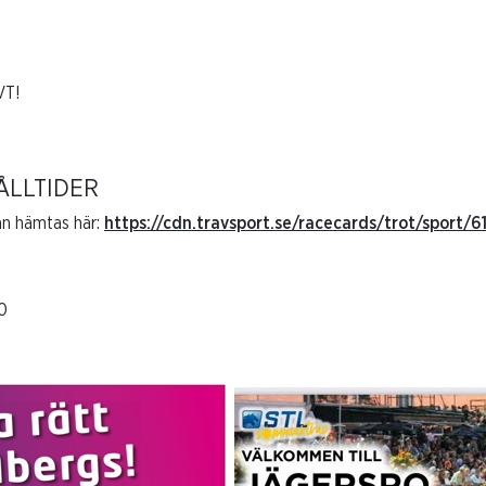
VT!
ÅLLTIDER
an hämtas här:
https://cdn.travsport.se/racecards/trot/sport/
0