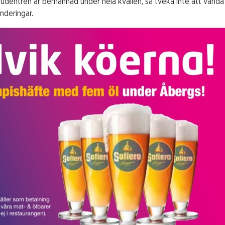
udentrén är bemannad under hela kvällen, så tveka inte att vända d
underingar.