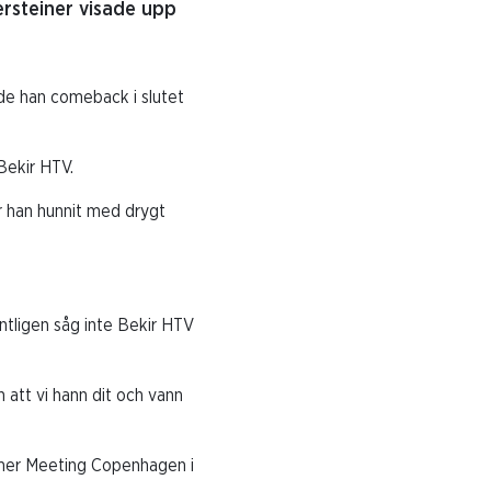
ersteiner visade upp
rde han comeback i slutet
Bekir HTV.
r han hunnit med drygt
ntligen såg inte Bekir HTV
 att vi hann dit och vann
mmer Meeting Copenhagen i