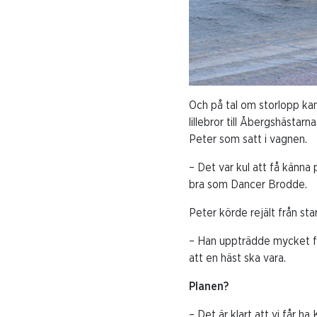
Och på tal om storlopp kan 
lillebror till Åbergshäst
Peter som satt i vagnen.
– Det var kul att få känna 
bra som Dancer Brodde.
Peter körde rejält från st
– Han uppträdde mycket för
att en häst ska vara.
Planen?
– Det är klart att vi får ha K