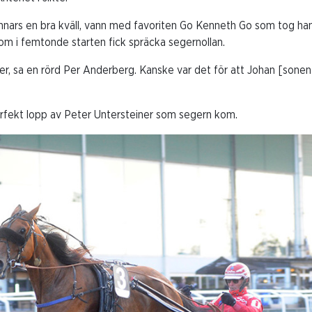
nnars en bra kväll, vann med favoriten Go Kenneth Go som tog ha
som i femtonde starten fick spräcka segernollan.
fter, sa en rörd Per Anderberg. Kanske var det för att Johan [sone
erfekt lopp av Peter Untersteiner som segern kom.