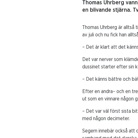
Thomas Uhrberg vann s
en blivande stjärna. T
Thomas Uhrberg är alltså t
av juli och nu fick han allts
– Det är klart att det kän
Det var nerver som klämde
dussinet starter efter sin 
– Det känns bättre och bätt
Efter en andra– och en tre
ut som en vinnare någon gå
– Det var väl först sista b
med någon decimeter.
Segern innebär också att 