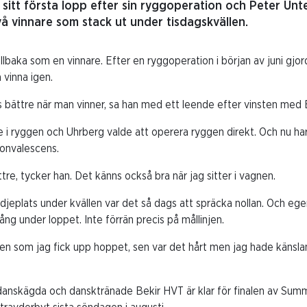
itt första lopp efter sin ryggoperation och Peter Unt
vå vinnare som stack ut under tisdagskvällen.
illbaka som en vinnare. Efter en ryggoperation i början av juni gjo
å vinna igen.
ns bättre när man vinner, sa han med ett leende efter vinsten med 
 i ryggen och Uhrberg valde att operera ryggen direkt. Och nu ha
konvalescens.
re, tycker han. Det känns också bra när jag sitter i vagnen.
djeplats under kvällen var det så dags att spräcka nollan. Och ege
ng under loppet. Inte förrän precis på mållinjen.
iten som jag fick upp hoppet, sen var det hårt men jag hade känslan
danskägda och dansktränade Bekir HVT är klar för finalen av Su