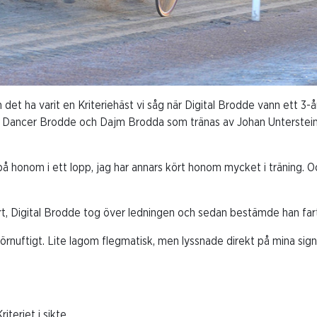
det ha varit en Kriteriehäst vi såg när Digital Brodde vann ett 3-å
arna Dancer Brodde och Dajm Brodda som tränas av Johan Unterstei
på honom i ett lopp, jag har annars kört honom mycket i träning. Oc
art, Digital Brodde tog över ledningen och sedan bestämde han far
nuftigt. Lite lagom flegmatisk, men lyssnade direkt på mina signa
riteriet i sikte.