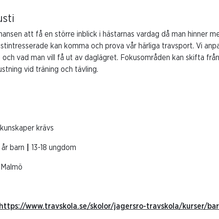
usti
ansen att få en större inblick i hästarnas vardag då man hinner me
 hästintresserade kan komma och prova vår härliga travsport. Vi an
och vad man vill få ut av daglägret. Fokusområden kan skifta från
ustning vid träning och tävling.
rkunskaper krävs
 år barn
|
13-18 ungdom
i Malmö
https://www.travskola.se/skolor/jagersro-travskola/kurser/