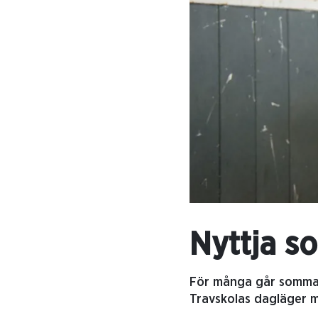
Nyttja s
För många går sommarl
Travskolas dagläger me