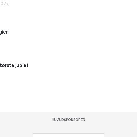
2025.
gien
största jublet
HUVUDSPONSORER