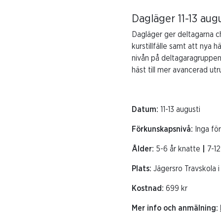
Dagläger 11-13 aug
Dagläger ger deltagarna ch
kurstillfälle samt att nya
nivån på deltagaragruppen 
häst till mer avancerad utr
Datum:
11-13 augusti
Förkunskapsnivå:
Inga fö
Ålder:
5-6 år knatte
|
7-12
Plats:
Jägersro Travskola 
Kostnad:
699 kr
Mer info och anmälning: