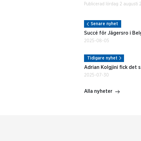
Publicerad lördag 2 augusti 
Senare nyhet
Succé för Jägersro i Bel
2025-08-05
Tidigare nyhet
Adrian Kolgjini fick det 
2025-07-30
Alla nyheter