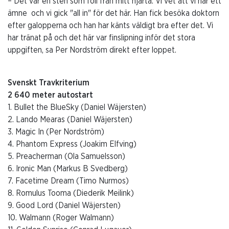
– Det var en sten som föll från mitt hjärta. Vi vet att vi har ett
ämne och vi gick "all in" för det här. Han fick besöka doktorn
efter galopperna och han har känts väldigt bra efter det. Vi
har tränat på och det här var finslipning inför det stora
uppgiften, sa Per Nordström direkt efter loppet.
Svenskt Travkriterium
2 640 meter autostart
1. Bullet the BlueSky (Daniel Wäjersten)
2. Lando Mearas (Daniel Wäjersten)
3. Magic In (Per Nordström)
4. Phantom Express (Joakim Elfving)
5. Preacherman (Ola Samuelsson)
6. Ironic Man (Markus B Svedberg)
7. Facetime Dream (Timo Nurmos)
8. Romulus Tooma (Diederik Meilink)
9. Good Lord (Daniel Wäjersten)
10. Walmann (Roger Walmann)