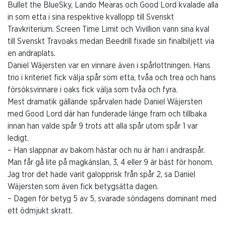
Bullet the BlueSky, Lando Mearas och Good Lord kvalade alla
in som etta i sina respektive kvallopp till Svenskt
Travkriterium. Screen Time Limit och Vivillion vann sina kval
till Svenskt Travoaks medan Beedrill fixade sin finalbiljett via
en andraplats.
Daniel Wäjersten var en vinnare även i spårlottningen. Hans
trio i kriteriet fick välja spår som etta, tvåa och trea och hans
försöksvinnare i oaks fick välja som tvåa och fyra.
Mest dramatik gällande spårvalen hade Daniel Wäjersten
med Good Lord där han funderade länge fram och tillbaka
innan han valde spår 9 trots att alla spår utom spår 1 var
ledigt.
– Han slappnar av bakom hästar och nu är han i andraspår.
Man får gå lite på magkänslan, 3, 4 eller 9 är bäst för honom.
Jag tror det hade varit galopprisk från spår 2, sa Daniel
Wäjersten som även fick betygsätta dagen.
– Dagen för betyg 5 av 5, svarade söndagens dominant med
ett ödmjukt skratt.