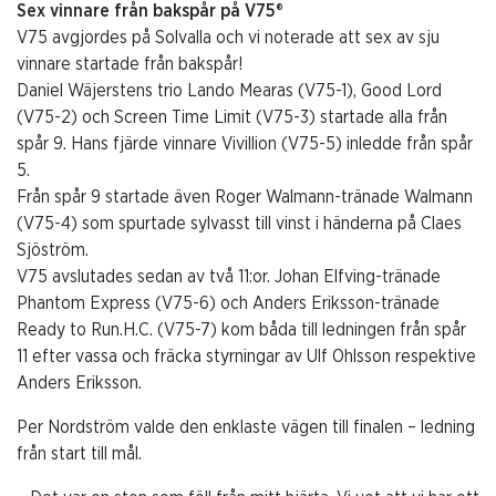
Sex vinnare från bakspår på V75®
V75 avgjordes på Solvalla och vi noterade att sex av sju
vinnare startade från bakspår!
Daniel Wäjerstens trio Lando Mearas (V75-1), Good Lord
(V75-2) och Screen Time Limit (V75-3) startade alla från
spår 9. Hans fjärde vinnare Vivillion (V75-5) inledde från spår
5.
Från spår 9 startade även Roger Walmann-tränade Walmann
(V75-4) som spurtade sylvasst till vinst i händerna på Claes
Sjöström.
V75 avslutades sedan av två 11:or. Johan Elfving-tränade
Phantom Express (V75-6) och Anders Eriksson-tränade
Ready to Run.H.C. (V75-7) kom båda till ledningen från spår
11 efter vassa och fräcka styrningar av Ulf Ohlsson respektive
Anders Eriksson.
Per Nordström valde den enklaste vägen till finalen – ledning
från start till mål.