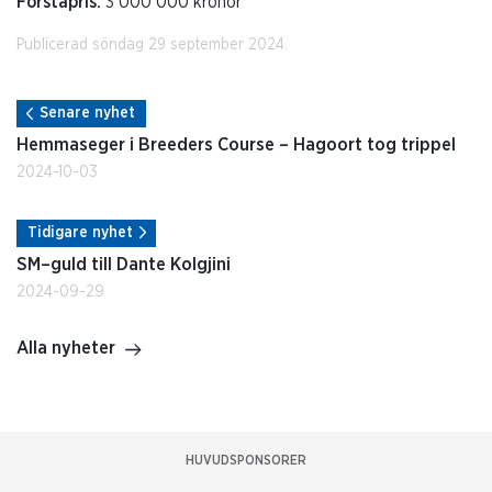
Förstapris:
3 000 000 kronor
Publicerad söndag 29 september 2024.
Senare nyhet
Hemmaseger i Breeders Course – Hagoort tog trippel
2024-10-03
Tidigare nyhet
SM–guld till Dante Kolgjini
2024-09-29
Alla nyheter
HUVUDSPONSORER