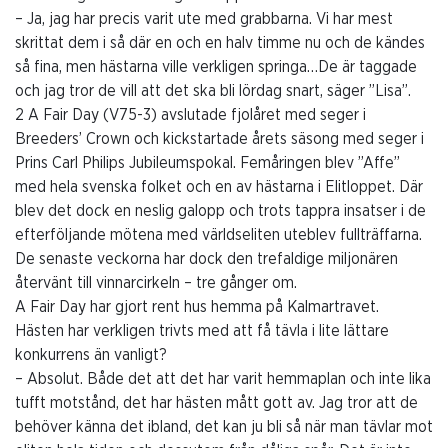
– Ja, jag har precis varit ute med grabbarna. Vi har mest
skrittat dem i så där en och en halv timme nu och de kändes
så fina, men hästarna ville verkligen springa…De är taggade
och jag tror de vill att det ska bli lördag snart, säger ”Lisa”.
2 A Fair Day (V75-3) avslutade fjolåret med seger i
Breeders’ Crown och kickstartade årets säsong med seger i
Prins Carl Philips Jubileumspokal. Femåringen blev ”Affe”
med hela svenska folket och en av hästarna i Elitloppet. Där
blev det dock en neslig galopp och trots tappra insatser i de
efterföljande mötena med världseliten uteblev fullträffarna.
De senaste veckorna har dock den trefaldige miljonären
återvänt till vinnarcirkeln – tre gånger om.
A Fair Day har gjort rent hus hemma på Kalmartravet.
Hästen har verkligen trivts med att få tävla i lite lättare
konkurrens än vanligt?
– Absolut. Både det att det har varit hemmaplan och inte lika
tufft motstånd, det har hästen mått gott av. Jag tror att de
behöver känna det ibland, det kan ju bli så när man tävlar mot