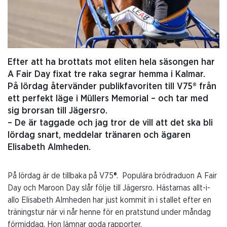
Efter att ha brottats mot eliten hela säsongen har
A Fair Day fixat tre raka segrar hemma i Kalmar.
På lördag återvänder publikfavoriten till V75® från
ett perfekt läge i Müllers Memorial – och tar med
sig brorsan till Jägersro.
– De är taggade och jag tror de vill att det ska bli
lördag snart, meddelar tränaren och ägaren
Elisabeth Almheden.
På lördag är de tillbaka på V75®. Populära brödraduon A Fair
Day och Maroon Day slår följe till Jägersro. Hästarnas allt-i-
allo Elisabeth Almheden har just kommit in i stallet efter en
träningstur när vi når henne för en pratstund under måndag
förmiddag. Hon lämnar goda rapporter.