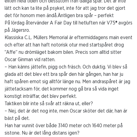
eliten hela tiden och dessutom från dåliga spår. Det är inte
lätt och kan ta lite på psyket, inte för att jag tror det gjort
det för honom men ändå.Äntligen bra spår – perfekt
På lördag återvänder A Fair Day till hetluften när V75® avgörs
på Jägersro.
Klassiska C.L. Müllers Memorial är eftermiddagens main event
och efter att han haft notorisk otur med startspåret drog
”Affe” nu drömläget bakom bilen. Precis som alltid sitter
Oscar Ginman vid ratten.
– Han känns jättefin, pigg och fräsch. Och duktig. Vi blev så
glada att det blev ett bra spår den här gången, han har ju
haft spåren emot sig alltför länge nu. Men andraspåret är jag
jättetacksam för, det kommer nog gå bra så vida inget
konstigt inträffar, det blev perfekt.
Taktiken blir inte så svår att räkna ut, eller?
– Nej, det är det nog inte, men Oscar sköter det där, han är
bäst på det.
Han har vunnit över både 3140 meter och 1640 meter på
sistone. Nu är det lång distans igen?