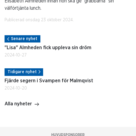
Elisabeth Almheden innan hon ska ge ”grabbarna” sin
välförtjänta lunch.
Publicerad onsdag 23 oktober 2024.
Senare nyhet
"Lisa" Almheden fick uppleva sin dröm
2024-10-27
Tidigare nyhet
Fjärde segern i Svampen för Malmqvist
2024-10-20
Alla nyheter
HUVUDSPONSORER