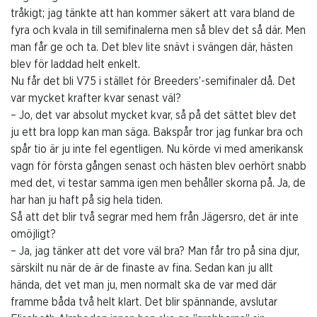
tråkigt; jag tänkte att han kommer säkert att vara bland de
fyra och kvala in till semifinalerna men så blev det så där. Men
man får ge och ta. Det blev lite snävt i svängen där, hästen
blev för laddad helt enkelt.
Nu får det bli V75 i stället för Breeders’-semifinaler då. Det
var mycket krafter kvar senast väl?
– Jo, det var absolut mycket kvar, så på det sättet blev det
ju ett bra lopp kan man säga. Bakspår tror jag funkar bra och
spår tio är ju inte fel egentligen. Nu körde vi med amerikansk
vagn för första gången senast och hästen blev oerhört snabb
med det, vi testar samma igen men behåller skorna på. Ja, de
har han ju haft på sig hela tiden.
Så att det blir två segrar med hem från Jägersro, det är inte
omöjligt?
– Ja, jag tänker att det vore väl bra? Man får tro på sina djur,
särskilt nu när de är de finaste av fina. Sedan kan ju allt
hända, det vet man ju, men normalt ska de var med där
framme båda två helt klart. Det blir spännande, avslutar