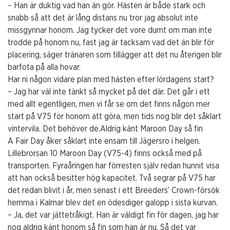
– Han är duktig vad han än gör. Hästen är både stark och
snabb så att det är lång distans nu tror jag absolut inte
missgynnar honom. Jag tycker det vore dumt om man inte
trodde på honom nu, fast jag är tacksam vad det än blir för
placering, säger tränaren som tillägger att det nu återigen blir
barfota på alla hovar.
Har ni någon vidare plan med hästen efter lördagens start?
– Jag har väl inte tänkt så mycket på det där. Det går i ett
med allt egentligen, men vi får se om det finns någon mer
start på V75 för honom att göra, men tids nog blir det såklart
vintervila. Det behöver de.Aldrig känt Maroon Day så fin
A Fair Day åker såklart inte ensam till Jägersro i helgen.
Lillebrorsan 10 Maroon Day (V75-4) finns också med på
transporten. Fyraåringen har förresten själv redan hunnit visa
att han också besitter hög kapacitet. Två segrar på V75 har
det redan blivit i år, men senast i ett Breeders’ Crown-försök
hemma i Kalmar blev det en ödesdiger galopp i sista kurvan.
– Ja, det var jättetråkigt. Han är väldigt fin för dagen, jag har
nog aldrig känt honom så fin som han är nu. Så det var