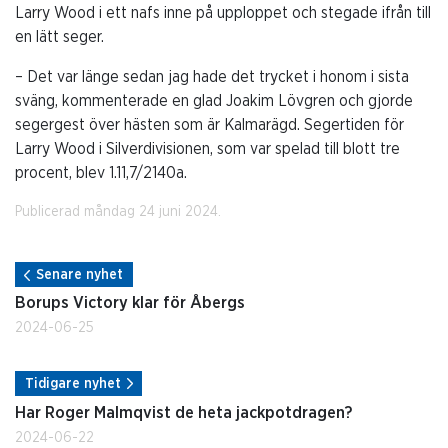
Larry Wood i ett nafs inne på upploppet och stegade ifrån till
en lätt seger.
– Det var länge sedan jag hade det trycket i honom i sista
sväng, kommenterade en glad Joakim Lövgren och gjorde
segergest över hästen som är Kalmarägd. Segertiden för
Larry Wood i Silverdivisionen, som var spelad till blott tre
procent, blev 1.11,7/2140a.
Publicerad måndag 24 juni 2024.
Senare nyhet
Borups Victory klar för Åbergs
2024-06-25
Tidigare nyhet
Har Roger Malmqvist de heta jackpotdragen?
2024-06-22