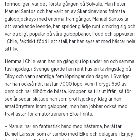
förmodligen var det första gången på Solvalla. Han heter
Manuel Santos och har varit en av Skandinaviens främsta
galoppjockeys med enorma framgångar. Manuel Santos är
ett vandrande leende, han sprider glädje runt omkring sig och
var otroligt populär på våra galoppbanor. Född och uppvuxen
i Chile, faktiskt född i ett stall, har han sysslat med hästar hela
sitt liv.
Hemma i Chile vann han en gång sju löp under en och samma
tävlingsdag, i Sverige gjorde han rent hus en tävlingsdag på
Täby och vann samtliga fem löpningar den dagen. I Sverige
har han också ridit nästan 7000 lopp, vunnit drygt 650 av
dem och har tillhört de bästa. Kroppen sa tillslut ifrån, så för
sex år sedan slutade han som proffsjockey. Idag är han
amatörryttare inom galoppen, men han jobbar också med
travhästar för amatörtränaren Elke Frinta.
– Manuel har en fantastisk hand med hästarna, berättar
Daniel Larsson som är sambo med Elke och delägare i Enjoy