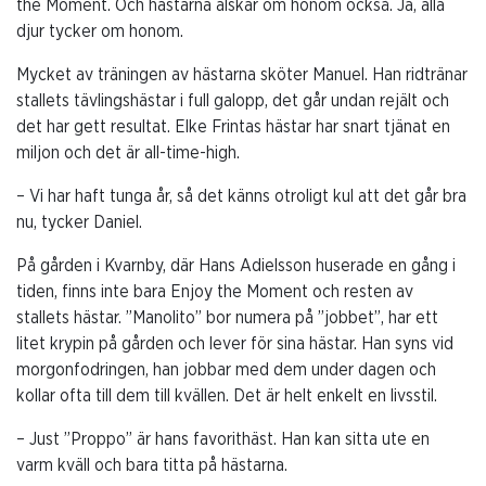
the Moment. Och hästarna älskar om honom också. Ja, alla
djur tycker om honom.
Mycket av träningen av hästarna sköter Manuel. Han ridtränar
stallets tävlingshästar i full galopp, det går undan rejält och
det har gett resultat. Elke Frintas hästar har snart tjänat en
miljon och det är all-time-high.
– Vi har haft tunga år, så det känns otroligt kul att det går bra
nu, tycker Daniel.
På gården i Kvarnby, där Hans Adielsson huserade en gång i
tiden, finns inte bara Enjoy the Moment och resten av
stallets hästar. ”Manolito” bor numera på ”jobbet”, har ett
litet krypin på gården och lever för sina hästar. Han syns vid
morgonfodringen, han jobbar med dem under dagen och
kollar ofta till dem till kvällen. Det är helt enkelt en livsstil.
– Just ”Proppo” är hans favorithäst. Han kan sitta ute en
varm kväll och bara titta på hästarna.