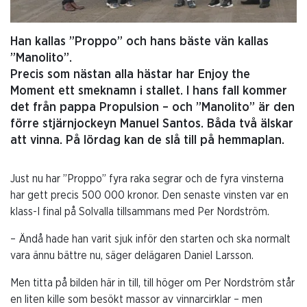
Han kallas ”Proppo” och hans bäste vän kallas
”Manolito”.
Precis som nästan alla hästar har Enjoy the
Moment ett smeknamn i stallet. I hans fall kommer
det från pappa Propulsion – och ”Manolito” är den
förre stjärnjockeyn Manuel Santos. Båda två älskar
att vinna. På lördag kan de slå till på hemmaplan.
Just nu har ”Proppo” fyra raka segrar och de fyra vinsterna
har gett precis 500 000 kronor. Den senaste vinsten var en
klass-I final på Solvalla tillsammans med Per Nordström.
– Ändå hade han varit sjuk inför den starten och ska normalt
vara ännu bättre nu, säger delägaren Daniel Larsson.
Men titta på bilden här in till, till höger om Per Nordström står
en liten kille som besökt massor av vinnarcirklar – men