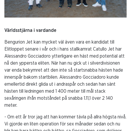
Världsstjärna i vardande
Bengurion Jet kan mycket väl även vara en kandidat till
Elitloppet senare i vår och i hans stallkamrat Catullo Jet har
Alessandro Gocciadoro ytterligare en häst med potential att
nå den yppersta eliten. När han nu gick ut i silverdivisionen
var enda bekymret att den inte så startsnabba hästen hade
innerspår bakom startbilen. Alessandro Gocciadoro kunde
emellertid direkt glida ut i andraspår och sedan han sänt
hästen till ledningen med 1 400 meter till mål stack
sexåringen ifrån motståndet på snabba 1.11,1 över 2 140
meter.
- Om ett år tror jag att han kommer tävla på allra högsta nivå.
Vi gjorde en liten operation för sex månader sedan och nu
blir han bara bättre och bättre, sa Gocciadoro, som deläger