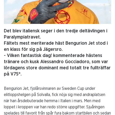
Det blev italiensk seger i den tredje deltävlingen i
Paralympiatravet.
Fältets mest meriterade häst Bengurion Jet stod i
en klass för sig på Jägersro.
- Vilken fantastisk dag! kommenterade hästens
tränare och kusk Alessandro Gocciadoro, som var
lördagens store dominant med totalt tre fullträffar
på V75®.
Bengurion Jet, fjolårsvinnaren av Sweden Cup under
elitloppshelgen på Solvalla, fick nöja sig med andraplatsen
när han årsdebuterade hemma i Italien i mars. Men med
loppet i kroppen var han redo större uppgifter. Sjuåringen
spelades till favorit från spår fyra bakom startbilen och sedan