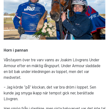
Horn i pannan
Vårstayern över tre varv vanns av Joakim Lövgrens Under
Armour efter en mäktig långspurt. Under Armour sladdade
en bit bak under inledningen av loppet, men det var
medvetet.
– Jag körde ”på” klockan, det var bra dröm i loppet. Sen
kunde jag smyga ikapp när tempot gick ner, berättade
Lövgren.
Han smög från i slagläge, men sista halvvarvet var det inte tal