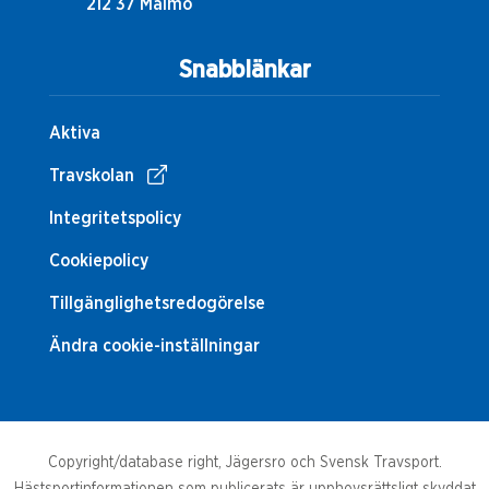
212 37 Malmö
Snabblänkar
Aktiva
Travskolan
Integritetspolicy
Cookiepolicy
Tillgänglighetsredogörelse
Ändra cookie-inställningar
Copyright/database right, Jägersro och Svensk Travsport.