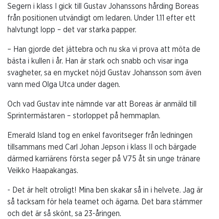
Segern i klass I gick till Gustav Johanssons hårding Boreas
från positionen utvändigt om ledaren. Under 1.11 efter ett
halvtungt lopp – det var starka papper.
– Han gjorde det jättebra och nu ska vi prova att möta de
bästa i kullen i år. Han är stark och snabb och visar inga
svagheter, sa en mycket nöjd Gustav Johansson som även
vann med Olga Utca under dagen.
Och vad Gustav inte nämnde var att Boreas är anmäld till
Sprintermästaren – storloppet på hemmaplan.
Emerald Island tog en enkel favoritseger från ledningen
tillsammans med Carl Johan Jepson i klass II och bärgade
därmed karriärens första seger på V75 åt sin unge tränare
Veikko Haapakangas.
- Det är helt otroligt! Mina ben skakar så in i helvete. Jag är
så tacksam för hela teamet och ägarna. Det bara stämmer
och det är så skönt, sa 23-åringen.