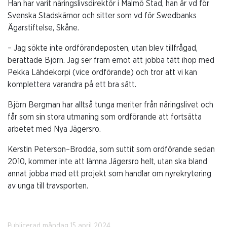
Han har varit näringslivsdirektör i Malmö Stad, han är vd för
Svenska Stadskärnor och sitter som vd för Swedbanks
Ägarstiftelse, Skåne.
– Jag sökte inte ordförandeposten, utan blev tillfrågad,
berättade Björn. Jag ser fram emot att jobba tätt ihop med
Pekka Lähdekorpi (vice ordförande) och tror att vi kan
komplettera varandra på ett bra sätt.
Björn Bergman har alltså tunga meriter från näringslivet och
får som sin stora utmaning som ordförande att fortsätta
arbetet med Nya Jägersro.
Kerstin Peterson–Brodda, som suttit som ordförande sedan
2010, kommer inte att lämna Jägersro helt, utan ska bland
annat jobba med ett projekt som handlar om nyrekrytering
av unga till travsporten.
Publicerad måndag 15 april 2024.