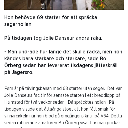
Hon behövde 69 starter för att spräcka
segernollan.
På tisdagen tog Jolie Danseur andra raka.
- Man undrade hur länge det skulle räcka, men hon
kändes bara starkare och starkare, sade Bo
Örberg sedan han levererat tisdagens jätteskräll
på Jägersro.
Fem år på tävlingsbanan med 68 starter utan seger.
Det var
Jolie Danseurs facit inför senaste starten i ett breddlopp på
Halmstad för två veckor sedan.
Då spräcktes nollan.
På
tisdagen visade det åttaåriga stoet att hon fått smak för
vinnarcirkeln när hon bjöd på omgångens knall på V64. Detta
sedan rutinerade amatören Bo Örberg visat hur man prickar