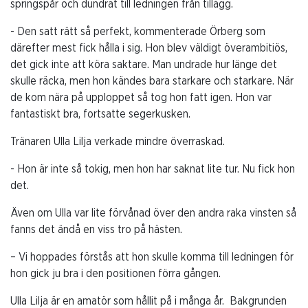
springspår och dundrat till ledningen från tillägg.
- Den satt rätt så perfekt, kommenterade Örberg som
därefter mest fick hålla i sig. Hon blev väldigt överambitiös,
det gick inte att köra saktare. Man undrade hur länge det
skulle räcka, men hon kändes bara starkare och starkare. När
de kom nära på upploppet så tog hon fatt igen. Hon var
fantastiskt bra, fortsatte segerkusken.
Tränaren Ulla Lilja verkade mindre överraskad.
- Hon är inte så tokig, men hon har saknat lite tur. Nu fick hon
det.
Även om Ulla var lite förvånad över den andra raka vinsten så
fanns det ändå en viss tro på hästen.
– Vi hoppades förstås att hon skulle komma till ledningen för
hon gick ju bra i den positionen förra gången.
Ulla Lilja är en amatör som hållit på i många år.
Bakgrunden