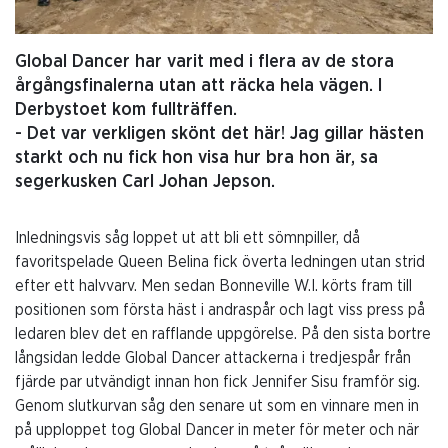
Global Dancer har varit med i flera av de stora
årgångsfinalerna utan att räcka hela vägen. I
Derbystoet kom fullträffen.
- Det var verkligen skönt det här! Jag gillar hästen
starkt och nu fick hon visa hur bra hon är, sa
segerkusken Carl Johan Jepson.
Inledningsvis såg loppet ut att bli ett sömnpiller, då
favoritspelade Queen Belina fick överta ledningen utan strid
efter ett halvvarv. Men sedan Bonneville W.I. körts fram till
positionen som första häst i andraspår och lagt viss press på
ledaren blev det en rafflande uppgörelse. På den sista bortre
långsidan ledde Global Dancer attackerna i tredjespår från
fjärde par utvändigt innan hon fick Jennifer Sisu framför sig.
Genom slutkurvan såg den senare ut som en vinnare men in
på upploppet tog Global Dancer in meter för meter och när