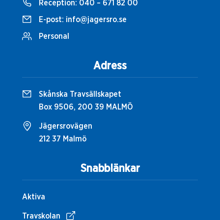
Reception:
040 – 671 82 00
E-post:
info@jagersro.se
Personal
Adress
Skånska Travsällskapet
Box 9506, 200 39 MALMÖ
Jägersrovägen
212 37 Malmö
Snabblänkar
Aktiva
Travskolan