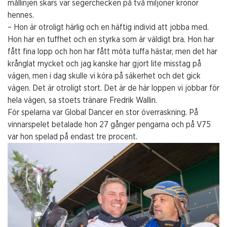
mållinjen skars var segerchecken på två miljoner kronor
hennes.
– Hon är otroligt härlig och en häftig individ att jobba med.
Hon har en tuffhet och en styrka som är väldigt bra. Hon har
fått fina lopp och hon har fått möta tuffa hästar, men det har
krånglat mycket och jag kanske har gjort lite misstag på
vägen, men i dag skulle vi köra på säkerhet och det gick
vägen. Det är otroligt stort. Det är de här loppen vi jobbar för
hela vägen, sa stoets tränare Fredrik Wallin.
För spelarna var Global Dancer en stor överraskning. På
vinnarspelet betalade hon 27 gånger pengarna och på V75
var hon spelad på endast tre procent.