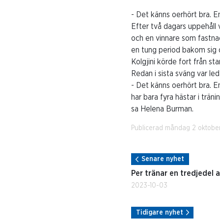
- Det känns oerhört bra. En
Efter två dagars uppehåll
och en vinnare som fastnad
en tung period bakom sig oc
Kolgjini körde fort från sta
Redan i sista sväng var le
- Det känns oerhört bra. En
har bara fyra hästar i träni
sa Helena Burman.
Publicerad måndag 2 oktobe
Senare nyhet
Per tränar en tredjedel a
2023-10-03
Tidigare nyhet