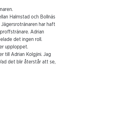
änaren.
llan Halmstad och Bollnäs
 Jägersrotränaren har haft
 proffstränare. Adrian
pelade det ingen roll.
ver upploppet.
 till Adrian Kolgjini. Jag
ad det blir återstår att se,