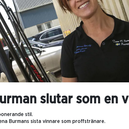
urman slutar som en v
ponerande stil.
lena Burmans sista vinnare som proffstränare.