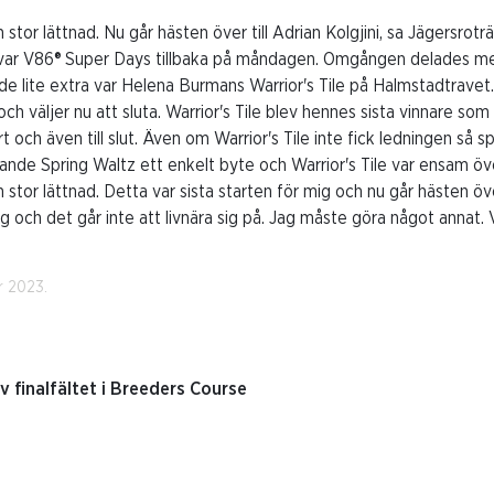
 stor lättnad. Nu går hästen över till Adrian Kolgjini, sa Jägersrotr
 var V86® Super Days tillbaka på måndagen. Omgången delades me
e lite extra var Helena Burmans Warrior's Tile på Halmstadtravet.
h väljer nu att sluta. Warrior's Tile blev hennes sista vinnare som
rt och även till slut. Även om Warrior's Tile inte fick ledningen så s
dande Spring Waltz ett enkelt byte och Warrior's Tile var ensam ö
 stor lättnad. Detta var sista starten för mig och nu går hästen över
ng och det går inte att livnära sig på. Jag måste göra något annat. V
r 2023.
v finalfältet i Breeders Course