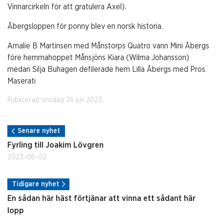
Vinnarcirkeln för att gratulera Axel).
Åbergsloppen för ponny blev en norsk historia.
Amalie B Martinsen med Månstorps Quatro vann Mini Åbergs
före hemmahoppet Månsjöns Kiara (Wilma Johansson)
medan Silja Buhagen defilerade hem Lilla Åbergs med Pros
Maserati
Publicerad onsdag 26 juli 2023.
Senare nyhet
Fyrling till Joakim Lövgren
2023-08-02
Tidigare nyhet
En sådan här häst förtjänar att vinna ett sådant här
lopp