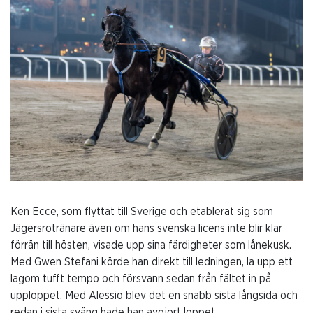
Ken Ecce, som flyttat till Sverige och etablerat sig som
Jägersrotränare även om hans svenska licens inte blir klar
förrän till hösten, visade upp sina färdigheter som lånekusk.
Med Gwen Stefani körde han direkt till ledningen, la upp ett
lagom tufft tempo och försvann sedan från fältet in på
upploppet. Med Alessio blev det en snabb sista långsida och
redan i sista sväng hade han avgjort loppet.