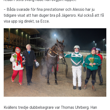
– Båda svarade för fina prestationer och Alessio har ju
tidigare visat att han duger bra på Jägersro. Kul också att få
visa upp sig direkt, sa Ecce.
Kvällens tredje dubbelsegrare var Thomas Uhrberg. Han