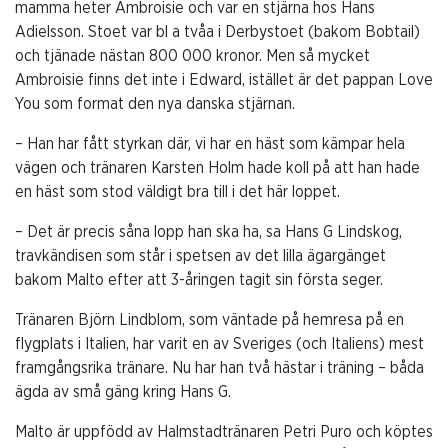
mamma heter Ambroisie och var en stjärna hos Hans
Adielsson. Stoet var bl a tvåa i Derbystoet (bakom Bobtail)
och tjänade nästan 800 000 kronor. Men så mycket
Ambroisie finns det inte i Edward, istället är det pappan Love
You som format den nya danska stjärnan.
– Han har fått styrkan där, vi har en häst som kämpar hela
vägen och tränaren Karsten Holm hade koll på att han hade
en häst som stod väldigt bra till i det här loppet.
– Det är precis såna lopp han ska ha, sa Hans G Lindskog,
travkändisen som står i spetsen av det lilla ägargänget
bakom Malto efter att 3-åringen tagit sin första seger.
Tränaren Björn Lindblom, som väntade på hemresa på en
flygplats i Italien, har varit en av Sveriges (och Italiens) mest
framgångsrika tränare. Nu har han två hästar i träning – båda
ägda av små gäng kring Hans G.
Malto är uppfödd av Halmstadtränaren Petri Puro och köptes