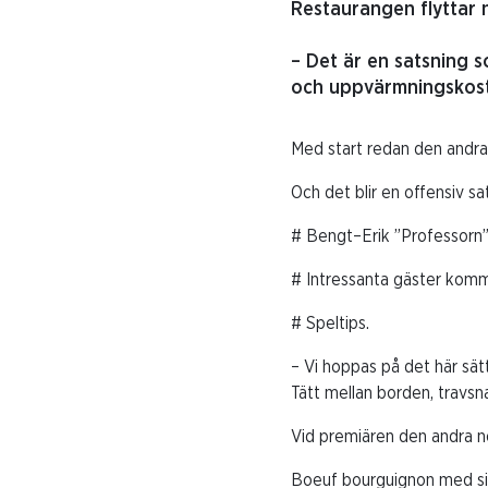
Restaurangen flyttar n
– Det är en satsning s
och uppvärmningskos
Med start redan den andra 
Och det blir en offensiv s
# Bengt–Erik ”Professorn” 
# Intressanta gäster komm
# Speltips.
– Vi hoppas på det här sätt
Tätt mellan borden, travs
Vid premiären den andra no
Boeuf bourguignon med sid