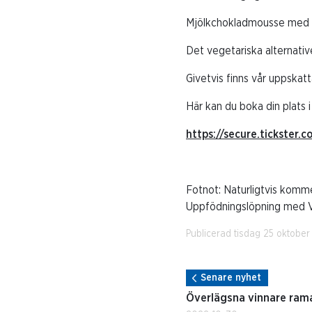
Mjölkchokladmousse med b
Det vegetariska alternativ
Givetvis finns vår uppskat
Här kan du boka din plats 
https://secure.tickste
Fotnot: Naturligtvis komm
Uppfödningslöpning med V7
Publicerad tisdag 25 oktober
Senare nyhet
Överlägsna vinnare ram