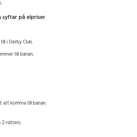
.
 syftar på elpriser
ll i Derby Club.
mmer till banan.
t att komma till banan.
 2-rätters: