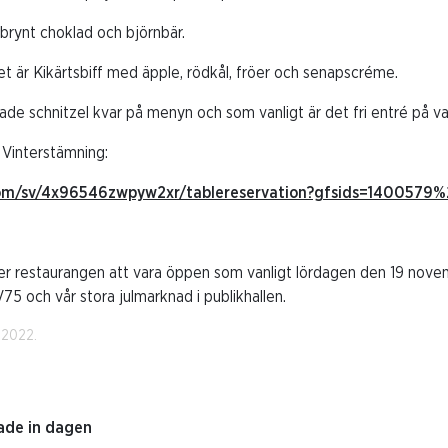
rynt choklad och björnbär.
et är Kikärtsbiff med äpple, rödkål, fröer och senapscréme.
tade schnitzel kvar på menyn och som vanligt är det fri entré på va
i Vinterstämning:
r.com/sv/4x96546zwpyw2xr/tablereservation?gfsids=1400579
er restaurangen att vara öppen som vanligt lördagen den 19 nove
5 och vår stora julmarknad i publikhallen.
 2022.
ade in dagen