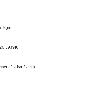
rdagar.
%2C1593916
mber då vi har Svensk