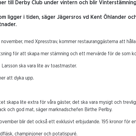
er till Derby Club under vintern och blir Vinterstämning
om ligger i tiden, säger Jägersros vd Kent Öhlander och
tnader.
november, med Xpresstrav, kommer restauranggästerna att hålla ti
atsning för att skapa mer stämning och ett mervärde för de som ko
Larsson ska vara lite av toastmaster.
er att dyka upp.
et skapa lite extra för våra gäster, det ska vara mysigt och trevlig
nack och god mat, säger marknadschefen Birthe Perlby.
vember blir det också ett exklusivt erbjudande. 195 kronor för en
fläsk, champinjoner och potatispuré.