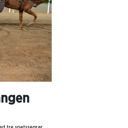
rangen
ed tre spetssegrar.