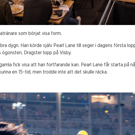
tränare som börjat visa form.
ra dygn. Han körde själv Pearl Lane till seger i dagens första lop
rs ögonsten, Dragster lopp på Visby.
 gamla fick visa att han fortfarande kan. Pearl Lane får starta på n
kunna en 15–tid, men trodde inte att det skulle räcka.