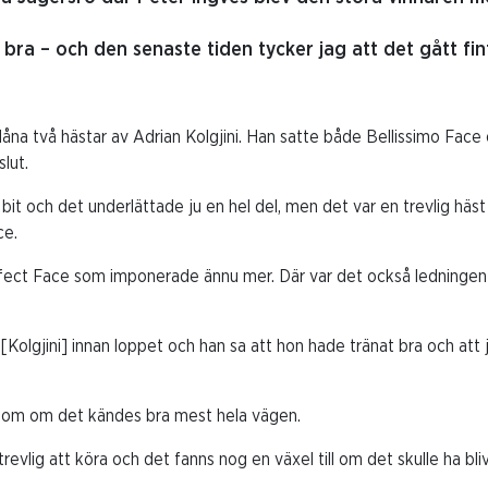
t bra – och den senaste tiden tycker jag att det gått fi
låna två hästar av Adrian Kolgjini. Han satte både Bellissimo Face
lut.
it och det underlättade ju en hel del, men det var en trevlig häst 
ce.
fect Face som imponerade ännu mer. Där var det också ledningen
Kolgjini] innan loppet och han sa att hon hade tränat bra och att 
 som om det kändes bra mest hela vägen.
trevlig att köra och det fanns nog en växel till om det skulle ha bli