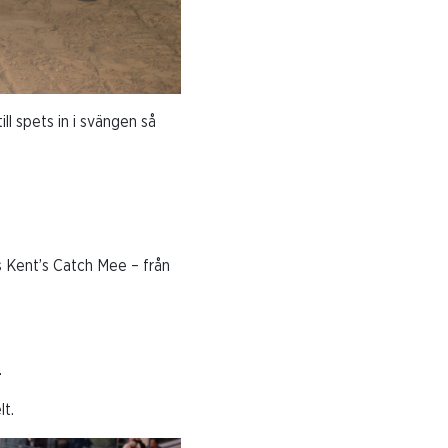
ill spets in i svängen så
s Kent’s Catch Mee – från
.
lt.