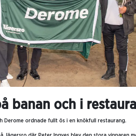
 på banan och i restau
h Derome ordnade fullt ös i en knökfull restaurang.
på Jägersro där Peter Ingves blev den stora vinnaren m