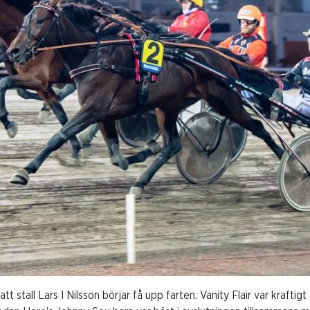
att stall Lars I Nilsson börjar få upp farten. Vanity Flair var krafti