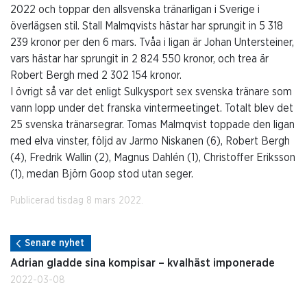
2022 och toppar den allsvenska tränarligan i Sverige i
överlägsen stil. Stall Malmqvists hästar har sprungit in 5 318
239 kronor per den 6 mars. Tvåa i ligan är Johan Untersteiner,
vars hästar har sprungit in 2 824 550 kronor, och trea är
Robert Bergh med 2 302 154 kronor.
I övrigt så var det enligt Sulkysport sex svenska tränare som
vann lopp under det franska vintermeetinget. Totalt blev det
25 svenska tränarsegrar. Tomas Malmqvist toppade den ligan
med elva vinster, följd av Jarmo Niskanen (6), Robert Bergh
(4), Fredrik Wallin (2), Magnus Dahlén (1), Christoffer Eriksson
(1), medan Björn Goop stod utan seger.
Publicerad tisdag 8 mars 2022.
Senare nyhet
Adrian gladde sina kompisar – kvalhäst imponerade
2022-03-08