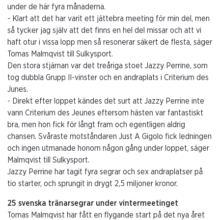
under de här fyra månaderna.
- Klart att det har varit ett jättebra meeting för min del, men
så tycker jag själv att det finns en hel del missar och att vi
haft otur i vissa lopp men så resonerar säkert de flesta, säger
Tomas Malmqvist till Sulkysport.
Den stora stjärnan var det treåriga stoet Jazzy Perrine, som
tog dubbla Grupp II-vinster och en andraplats i Criterium des
Junes.
- Direkt efter loppet kändes det surt att Jazzy Perrine inte
vann Criterium des Jeunes eftersom hästen var fantastiskt
bra, men hon fick för långt fram och egentligen aldrig
chansen. Svåraste motståndaren Just A Gigolo fick ledningen
och ingen utmanade honom någon gång under loppet, säger
Malmqvist till Sulkysport.
Jazzy Perrine har tagit fyra segrar och sex andraplatser på
tio starter, och sprungit in drygt 2,5 miljoner kronor.
25 svenska tränarsegrar under vintermeetinget
Tomas Malmqvist har fått en flygande start på det nya året