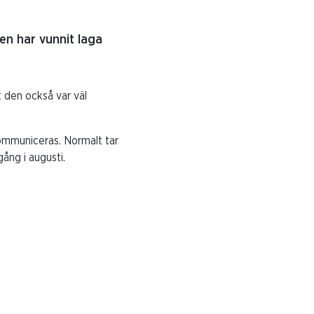
n har vunnit laga
t den också var väl
kommuniceras. Normalt tar
gång i augusti.