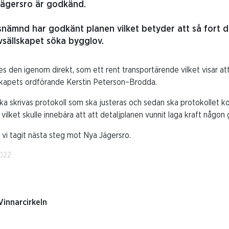
Jägersro är godkänd.
mnd har godkänt planen vilket betyder att så fort de
vsällskapet söka bygglov.
es den igenom direkt, som ett rent transportärende vilket visar at
skapets ordförande Kerstin Peterson–Brodda.
ka skrivas protokoll som ska justeras och sedan ska protokollet 
, vilket skulle innebära att att detaljplanen vunnit laga kraft någon 
t vi tagit nästa steg mot Nya Jägersro.
022.
Vinnarcirkeln