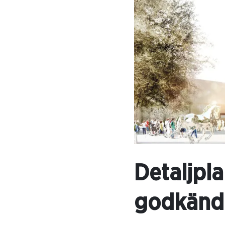
Detaljpl
godkänd