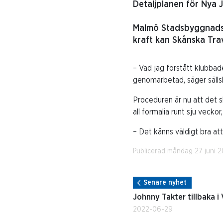
Detaljplanen för Nya 
Malmö Stadsbyggnadsnä
kraft kan Skånska Tra
– Vad jag förstått klubbad
genomarbetad, säger säll
Proceduren är nu att det s
all formalia runt sju veckor
– Det känns väldigt bra at
Publicerad måndag 27 juni 2
Senare nyhet
Johnny Takter tillbaka i 
2022-06-29