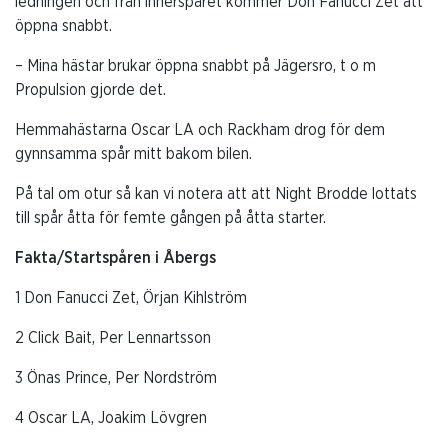
ledningen och från innerspåret kommer Don Fanucci Zet att
öppna snabbt.
– Mina hästar brukar öppna snabbt på Jägersro, t o m
Propulsion gjorde det.
Hemmahästarna Oscar LA och Rackham drog för dem
gynnsamma spår mitt bakom bilen.
På tal om otur så kan vi notera att att Night Brodde lottats
till spår åtta för femte gången på åtta starter.
Fakta/Startspåren i Åbergs
1 Don Fanucci Zet, Örjan Kihlström
2 Click Bait, Per Lennartsson
3 Önas Prince, Per Nordström
4 Oscar LA, Joakim Lövgren