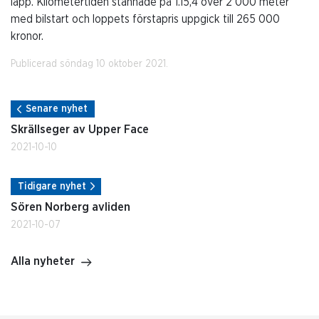
läpp. Kilometertiden stannade på 1.15,4 över 2 000 meter
med bilstart och loppets förstapris uppgick till 265 000
kronor.
Publicerad söndag 10 oktober 2021.
Senare nyhet
Skrällseger av Upper Face
2021-10-10
Tidigare nyhet
Sören Norberg avliden
2021-10-07
Alla nyheter