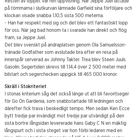
Resten av loppet var ren uppvisning. När Jeppe Juel lättade
på tömmarna i slutkurvan lämnade Garfield sina förföljare och
klockan visade snabba 1.10,5 sista 500 meterna.
- Han har respekt med sig och det blev ett fantastiskt lopp
för oss. När jag bad honom ta i svarade han direkt och flög
fram, sa Jeppe Juel.
Det blev svenskt på andraplatsen genom Ola Samuelsson-
tränade Godfather som avslutade bra efter en resa på
innerspår serverad av Johnny Takter. Trea blev Steen Juuls
Gasolin. Segertiden skrevs till 1.14,4 över 2 500 meter med
bilstart och segerchecken uppgick till 465 000 kronor.
Skräll i Stokriteriet
I stonas kriterium såg det också länge ut att bli favoritseger
för Go On Gardenia, som snabbstartade till ledningen och
därefter fick trava i beskedligt tempo. Men sedan Ken Ecce
bytt tredje par invändigt mot tredje par utvändigt på den
sista bortre långsidan levererade hans Gaby C N en mäktig
långspurt och i sista steget var hon förbi ledaren med en