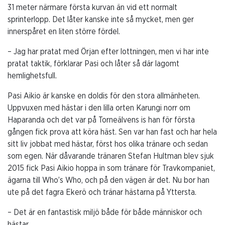
31 meter närmare första kurvan än vid ett normalt
sprinterlopp. Det låter kanske inte så mycket, men ger
innerspåret en liten större fördel.
– Jag har pratat med Örjan efter lottningen, men vi har inte
pratat taktik, förklarar Pasi och låter så där lagomt
hemlighetsfull.
Pasi Aikio är kanske en doldis för den stora allmänheten.
Uppvuxen med hästar i den lilla orten Karungi norr om
Haparanda och det var på Torneälvens is han för första
gången fick prova att köra häst. Sen var han fast och har hela
sitt liv jobbat med hästar, först hos olika tränare och sedan
som egen. När dåvarande tränaren Stefan Hultman blev sjuk
2015 fick Pasi Aikio hoppa in som tränare för Travkompaniet,
ägarna till Who’s Who, och på den vägen är det. Nu bor han
ute på det fagra Ekerö och tränar hästarna på Yttersta.
– Det är en fantastisk miljö både för både människor och
hästar.