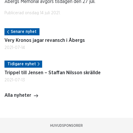
Åbergs Memorial avgörs tisdagen den 27 juli.
Publicerad onsdag 14 juli 2021.
Senare nyhet
Very Kronos jagar revansch i Åbergs
2021-07-14
Tidigare nyhet
Trippel till Jensen – Staffan Nilsson skrällde
2021-07-13
Alla nyheter
HUVUDSPONSORER