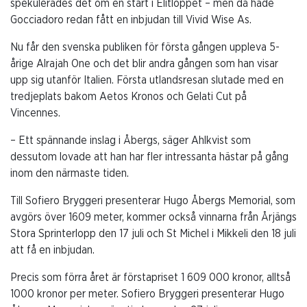
spekulerades det om en start i Elitloppet – men då hade
Gocciadoro redan fått en inbjudan till Vivid Wise As.
Nu får den svenska publiken för första gången uppleva 5-
årige Alrajah One och det blir andra gången som han visar
upp sig utanför Italien. Första utlandsresan slutade med en
tredjeplats bakom Aetos Kronos och Gelati Cut på
Vincennes.
– Ett spännande inslag i Åbergs, säger Ahlkvist som
dessutom lovade att han har fler intressanta hästar på gång
inom den närmaste tiden.
Till Sofiero Bryggeri presenterar Hugo Åbergs Memorial, som
avgörs över 1609 meter, kommer också vinnarna från Årjängs
Stora Sprinterlopp den 17 juli och St Michel i Mikkeli den 18 juli
att få en inbjudan.
Precis som förra året är förstapriset 1 609 000 kronor, alltså
1000 kronor per meter. Sofiero Bryggeri presenterar Hugo