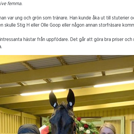
tive femma.
han var ung och grön som tränare. Han kunde åka ut till stuterier 
 den skulle Stig H eller Olle Goop eller någon annan storfräsare kom
intressanta hästar från uppfödare. Det går att göra bra priser och
a.