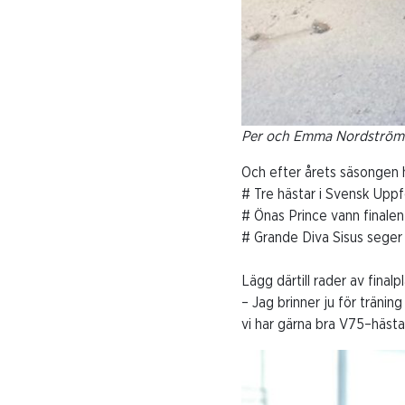
Per och Emma Nordström m
Och efter årets säsongen h
# Tre hästar i Svensk Uppf
# Önas Prince vann finale
# Grande Diva Sisus seger 
Lägg därtill rader av finalp
– Jag brinner ju för träni
vi har gärna bra V75–hästar