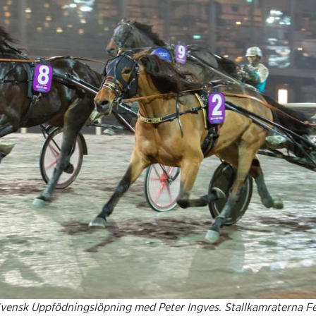
 Svensk Uppfödningslöpning med Peter Ingves. Stallkamraterna F