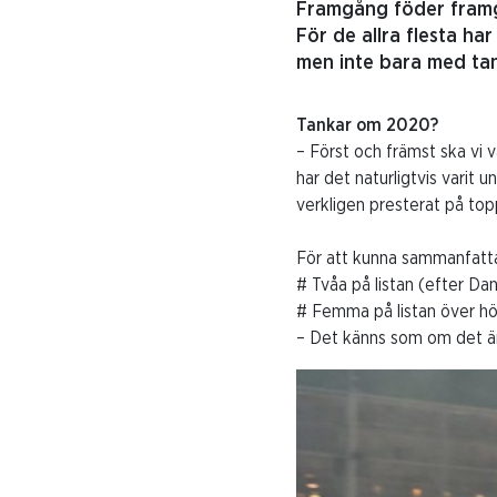
Framgång föder framg
För de allra flesta ha
men inte bara med tan
Tankar om 2020?
– Först och främst ska vi 
har det naturligtvis varit 
verkligen presterat på top
För att kunna sammanfatta P
# Tvåa på listan (efter Da
# Femma på listan över hö
– Det känns som om det är