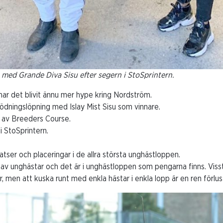
ed Grande Diva Sisu efter segern i StoSprintern.
ar det blivit ännu mer hype kring Nordström.
ödningslöpning med Islay Mist Sisu som vinnare.
n av Breeders Course.
i StoSprintern.
latser och placeringar i de allra största unghästloppen.
ng av unghästar och det är i unghästloppen som pengarna finns. Vis
, men att kuska runt med enkla hästar i enkla lopp är en ren förlust