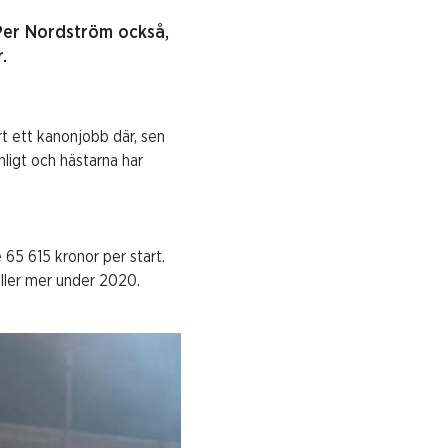
r Per Nordström också,
.
rt ett kanonjobb där, sen
anligt och hästarna har
 65 615 kronor per start.
ller mer under 2020.