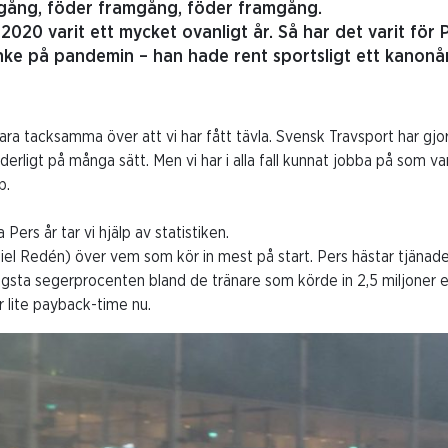
ång, föder framgång, föder framgång.
r 2020 varit ett mycket ovanligt år. Så har det varit fö
ke på pandemin – han hade rent sportsligt ett kanonår
vara tacksamma över att vi har fått tävla. Svensk Travsport har gjo
underligt på många sätt. Men vi har i alla fall kunnat jobba på som v
p.
ers år tar vi hjälp av statistiken.
niel Redén) över vem som kör in mest på start. Pers hästar tjänade
gsta segerprocenten bland de tränare som körde in 2,5 miljoner e
 lite payback-time nu.