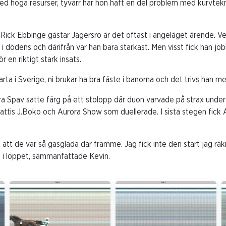
 med höga resurser, tyvärr har hon haft en del problem med kurvte
ick Ebbinge gästar Jägersro är det oftast i angeläget ärende. Ve
i dödens och därifrån var han bara starkast. Men visst fick han job
en riktigt stark insats.
tarta i Sverige, ni brukar ha bra fäste i banorna och det trivs han m
a Spav satte färg på ett stolopp där duon varvade på strax under 1
t Kattis J.Boko och Aurora Show som duellerade. I sista stegen fic
 att de var så gasglada där framme. Jag fick inte den start jag r
 i loppet, sammanfattade Kevin.