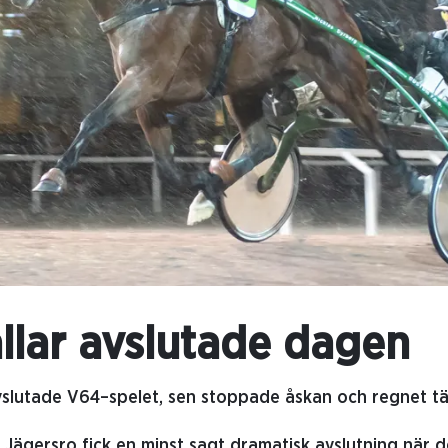
allar avslutade dagen
slutade V64–spelet, sen stoppade åskan och regnet tä
Jägersro fick en minst sagt dramatisk avslutning när d