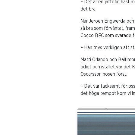
– Det är en jättefin häst
det bra.
När Jeroen Engwerda och R
så bra som förväntat, fram 
Cocco BFC som svarade för 
– Han trivs verkligen att s
Matti Orlando och Baltimor
tidigt och istället var de
Oscarsson nosen först.
– Det var tacksamt för oss
det höga tempot kom vi in