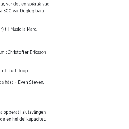
r, var det en spikrak väg
ista 300 var Dogleg bara
) till Music la Marc.
m (Christoffer Eriksson
 ett tufft lopp.
da häst – Even Steven.
alopperat i slutsvängen,
de en hel del kapacitet.