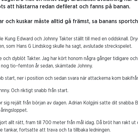
rots att hästarna redan defilerat och fanns på banan.
r och kuskar måste alltid gå främst, sa banans sportch
de Kung Edward och Johnny Takter ställt till med en oddsknall. Dr
n, som Hans G Lindskog skulle ha sagt, avslutade streckspelet.
e och dyblöt Takter. Jag har kört honom några gånger tidigare och 
r nog tio–femton år sedan, skämtade Johnny.
 start, ner i position och sedan svara när attackerna kom bakifrå
hnny. Och riktigt snabb från start.
sig rejält från början av dagen. Adrian Kolgjini satte dit snabba 
åringsloppet.
ort allt rätt, fram till 700 meter från mål idag. Då bröt han rakt ut oc
tankar, fortsatte att trava och ta tillbaka ledningen.