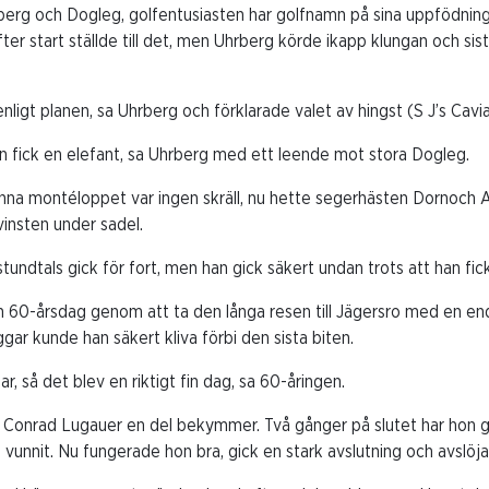
berg och Dogleg, golfentusiasten har golfnamn på sina uppfödninga
efter start ställde till det, men Uhrberg körde ikapp klungan och s
enligt planen, sa Uhrberg och förklarade valet av hingst (S J’s Caviar
 men fick en elefant, sa Uhrberg med ett leende mot stora Dogleg.
nna montéloppet var ingen skräll, nu hette segerhästen Dornoch A
vinsten under sadel.
stundtals gick för fort, men han gick säkert undan trots att han fick
n 60-årsdag genom att ta den långa resen till Jägersro med en en
yggar kunde han säkert kliva förbi den sista biten.
gar, så det blev en riktigt fin dag, sa 60-åringen.
n Conrad Lugauer en del bekymmer. Två gånger på slutet har hon g
vunnit. Nu fungerade hon bra, gick en stark avslutning och avslöja