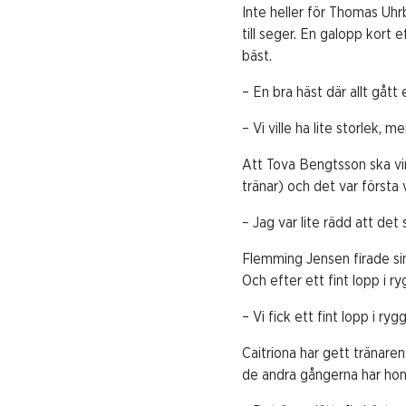
Inte heller för Thomas Uhr
till seger. En galopp kort 
bäst.
– En bra häst där allt gått 
– Vi ville ha lite storlek,
Att Tova Bengtsson ska vi
tränar) och det var första 
– Jag var lite rädd att det 
Flemming Jensen firade si
Och efter ett fint lopp i r
– Vi fick ett fint lopp i ryg
Caitriona har gett tränare
de andra gångerna har hon 