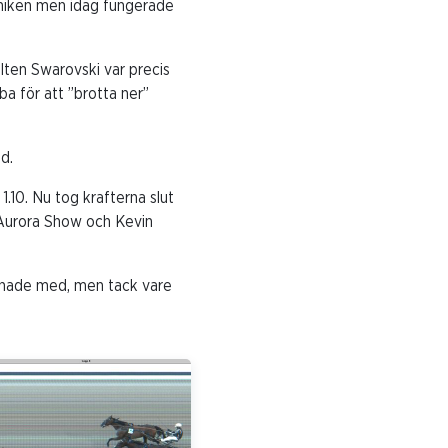
kniken men idag fungerade
lten Swarovski var precis
ba för att ”brotta ner”
ed.
.10. Nu tog krafterna slut
k Aurora Show och Kevin
äknade med, men tack vare