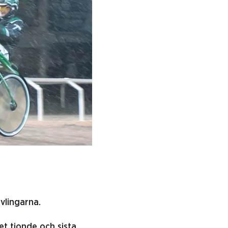
vlingarna.
et tionde och sista