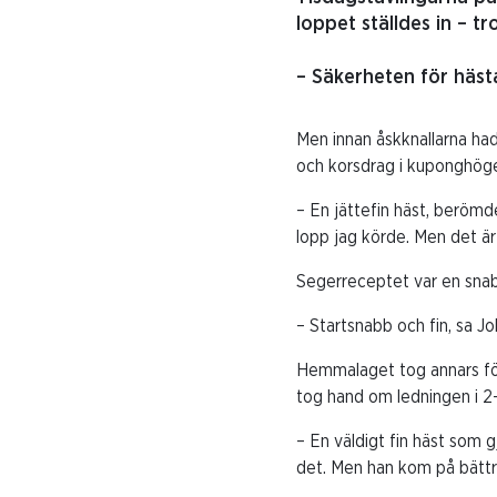
loppet ställdes in – t
– Säkerheten för hästa
Men innan åskknallarna ha
och korsdrag i kuponghöge
– En jättefin häst, berömd
lopp jag körde. Men det ä
Segerreceptet var en snabb
– Startsnabb och fin, sa Jo
Hemmalaget tog annars för 
tog hand om ledningen i 2-
– En väldigt fin häst som gj
det. Men han kom på bättre 