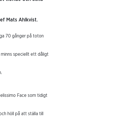
ef Mats Ahlkvist.
yga 70 gånger på toton
minns speciellt ett dåligt
n.
Belissimo Face som tidigt
h höll på att ställa till