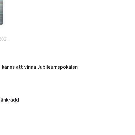
2021.
t känns att vinna Jubileumspokalen
tänkrädd