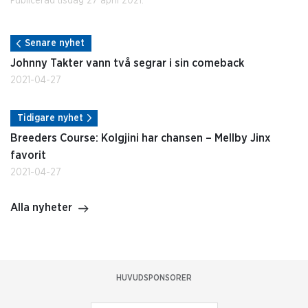
Publicerad tisdag 27 april 2021.
Senare nyhet
Johnny Takter vann två segrar i sin comeback
2021-04-27
Tidigare nyhet
Breeders Course: Kolgjini har chansen – Mellby Jinx
favorit
2021-04-27
Alla nyheter
HUVUDSPONSORER