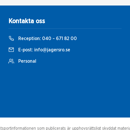
Kontakta oss
Reception:
040 – 671 82 00
E-post:
info@jagersro.se
Personal
sportinformationen som publicerats är upphovsrättsligt skyddat material.