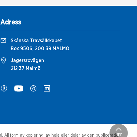
Adress
Skånska Travsällskapet
Box 9506, 200 39 MALMÖ
Jägersrovägen
212 37 Malmö
UPP
 All form av kopiering, av hela eller delar av den publicerade