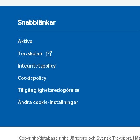
Snabblänkar
Aktiva
Travskolan
Integritetspolicy
Cookiepolicy
Tillgänglighetsredogörelse
Ändra cookie-inställningar
Copyright/database right, Jägersro och Svensk Travsport. Häst