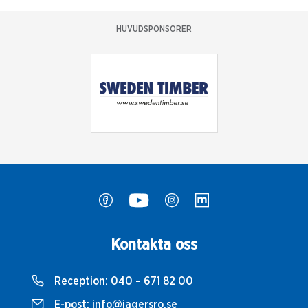
HUVUDSPONSORER
Kontakta oss
Reception:
040 – 671 82 00
E-post:
info@jagersro.se