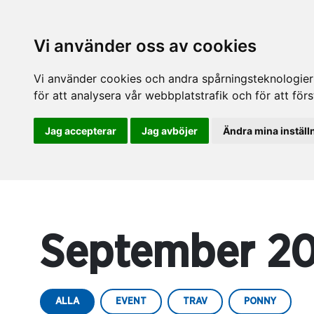
Vi använder oss av cookies
Vi använder cookies och andra spårningsteknologier f
för att analysera vår webbplatstrafik och för att fö
Jag accepterar
Jag avböjer
Ändra mina inställ
September 20
ALLA
EVENT
TRAV
PONNY